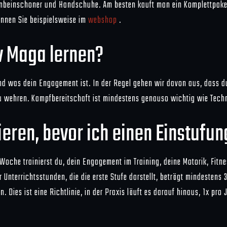
enbeinschoner und Handschuhe. Am besten kauft man ein Komplettpaket
können Sie beispielsweise im
webshop
.
v Maga lernen?
d was dein Engagement ist. In der Regel gehen wir davon aus, dass du 
e zu wehren. Kampfbereitschaft ist mindestens genauso wichtig wie Tec
ieren, bevor ich einen Einstuf
oche trainierst du, dein Engagement im Training, deine Motorik, Fitne
Unterrichtsstunden, die die erste Stufe darstellt, beträgt mindestens
Dies ist eine Richtlinie, in der Praxis läuft es darauf hinaus, 1x pro 