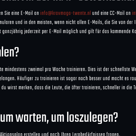
en Sie eine E-Mail an
info@kravmaga-twente.nl
und eine CC-Mail an
i
laren und in den meisten, wenn nicht allen E-Mails, die Sie von der I
t ganzjährig jederzeit per E-Mail möglich und gilt für das kommende K
hlen?
eute mindestens zweimal pro Woche trainieren. Dies ist der schnellste 
 gelangen. Häufiger zu trainieren ist sogar noch besser und macht es 
du wirst merken, dass die Leute, die öfter trainieren, schneller in die
atum warten, um loszulegen?
 Aktionsplan erstellen und nach Ihren Lernbedürfnissen fragen.