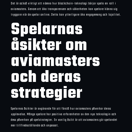
Det är också viktigt att nämna hur blockchain-teknologi börjar spela en roll i
aviamasters. Genom att öka transparensen och säkerheten kan spelare känna sig
tryggare när de spelar online. Detta kan ytterligare öka engagemang och lojalitet.
Spelarnas
åsikter om
aviamasters
och deras
strategier
Spelarnas åsikter är avgörande för att förstå hur aviamasters påverkar deras
upplevelse. Många spelare har positiva erfarenheter av den nya teknologin och
dess påverkan på spelstrategier. En vanlig åsikt är att aviamasters gör spelandet
mer tillfredsställande och anpassat.