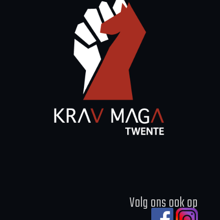
Volg ons ook op