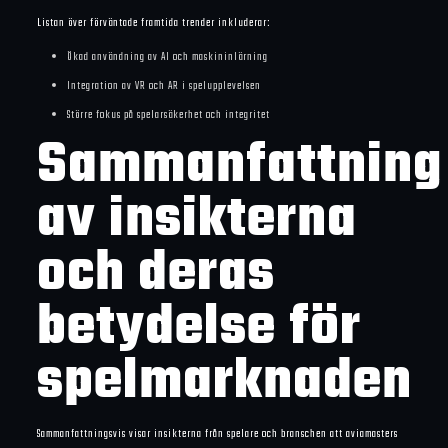
Listan över förväntade framtida trender inkluderar:
Ökad användning av AI och maskininlärning
Integration av VR och AR i spelupplevelsen
Större fokus på spelarsäkerhet och integritet
Sammanfattning
av insikterna
och deras
betydelse för
spelmarknaden
Sammanfattningsvis visar insikterna från spelare och branschen att aviamasters