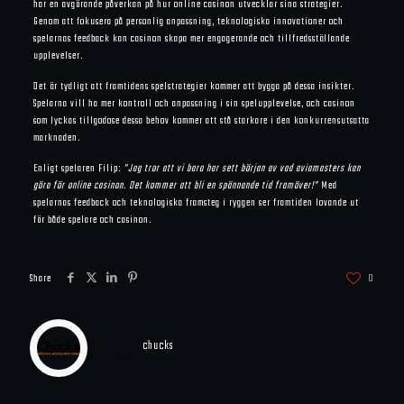
har en avgörande påverkan på hur online casinon utvecklar sina strategier.
Genom att fokusera på personlig anpassning, teknologiska innovationer och
spelarnas feedback kan casinon skapa mer engagerande och tillfredsställande
upplevelser.
Det är tydligt att framtidens spelstrategier kommer att bygga på dessa insikter.
Spelarna vill ha mer kontroll och anpassning i sin spelupplevelse, och casinon
som lyckas tillgodose dessa behov kommer att stå starkare i den konkurrensutsatta
marknaden.
Enligt spelaren Filip:
”Jag tror att vi bara har sett början av vad aviamasters kan
göra för online casinon. Det kommer att bli en spännande tid framöver!”
Med
spelarnas feedback och teknologiska framsteg i ryggen ser framtiden lovande ut
för både spelare och casinon.
Share
0
chucks