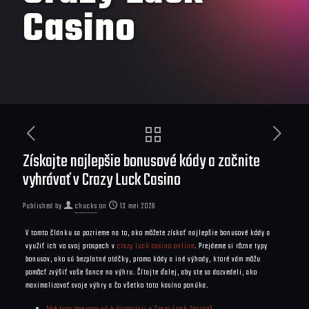
Casino
Získajte najlepšie bonusové kódy a začnite
vyhrávať v Crazy Luck Casino
Published by
chucks
on
13 mei 2026
V tomto článku sa pozrieme na to, ako môžete získať najlepšie bonusové kódy a
využiť ich vo svoj prospech v
crazy luck casino online
. Prejdeme si rôzne typy
bonusov, ako sú bezplatné otáčky, promo kódy a iné výhody, ktoré vám môžu
pomôcť zvýšiť vaše šance na výhru. Čítajte ďalej, aby ste sa dozvedeli, ako
maximalizovať svoje výhry a čo všetko toto kasíno ponúka.