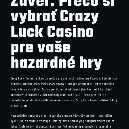
Záver: Prečo si
vybrať Crazy
Luck Casino
pre vaše
hazardné hry
Crazy Luck Casino je skvelou voľbou pre všetkých nadšencov hazardu. S množstvom
bonusov, vrátane
crazy luck casino payout
a rôznych promo akcií, máte skutočne
skvelé šance na výhru. Kasíno ponúka aj atraktívny výber hier, od klasických
automatov po moderné video automaty a stolové hry. Príjemné prostredie a
jednoducho použiteľná platforma robia z hrania v Crazy Luck Casino zážitok, ktorý
si zamilujete.
Nezabudnite sledovať aktuálne ponuky a promo kódy, aby ste mohli maximálne
využiť svoje hranie. S vhodnými stratégiami a správnym prístupom môžete nielen
zabaviť, ale aj vyhrať skutočné peniaze. Tak neváhajte a zaregistrujte sa ešte