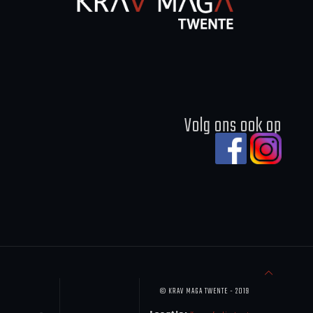
Volg ons ook op
© KRAV MAGA TWENTE - 2019