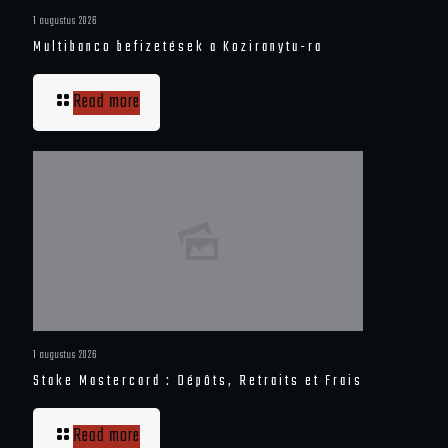
1 augustus 2026
Multibanco befizetések a Koziranytu-ra
Read more
1 augustus 2026
Stake Mastercard : Dépôts, Retraits et Frais
Read more