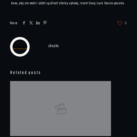
dnes, aby ste mohli začať využívať všetky výhody, ktoré Crazy Luck Casino ponúka.
Share
0
chucks
Related posts