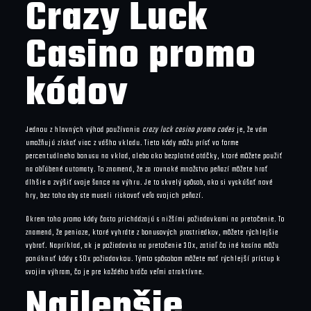
Crazy Luck
Casino promo
kódov
Jednou z hlavných výhod používania
crazy luck casino promo codes
je, že vám
umožňujú získať viac z vášho vkladu. Tieto kódy môžu prísť vo forme
percentuálneho bonusu na vklad, alebo ako bezplatné otáčky, ktoré môžete použiť
na obľúbené automaty. To znamená, že za rovnaké množstvo peňazí môžete hrať
dlhšie a zvýšiť svoje šance na výhru. Je to skvelý spôsob, ako si vyskúšať nové
hry, bez toho aby ste museli riskovať veľa svojich peňazí.
Okrem toho promo kódy často prichádzajú s nižšími požiadavkami na pretočenie. To
znamená, že peniaze, ktoré vyhráte z bonusových prostriedkov, môžete rýchlejšie
vybrať. Napríklad, ak je požiadavka na pretočenie 30x, zatiaľ čo iné kasína môžu
ponúknuť kódy s 50x požiadavkou. Týmto spôsobom môžete mať rýchlejší prístup k
svojim výhram, čo je pre každého hráča veľmi atraktívne.
Najlepšie