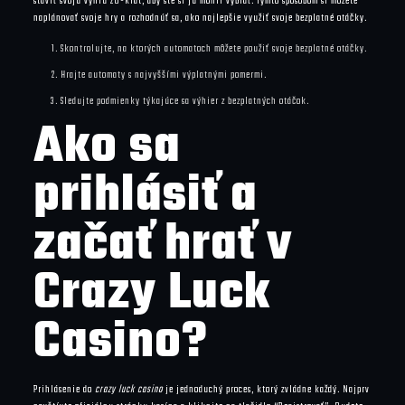
staviť svoju výhru 20-krát, aby ste si ju mohli vybrať. Týmto spôsobom si môžete
naplánovať svoje hry a rozhodnúť sa, ako najlepšie využiť svoje bezplatné otáčky.
Skontrolujte, na ktorých automatoch môžete použiť svoje bezplatné otáčky.
Hrajte automaty s najvyššími výplatnými pomermi.
Sledujte podmienky týkajúce sa výhier z bezplatných otáčok.
Ako sa
prihlásiť a
začať hrať v
Crazy Luck
Casino?
Prihlásenie do
crazy luck casino
je jednoduchý proces, ktorý zvládne každý. Najprv